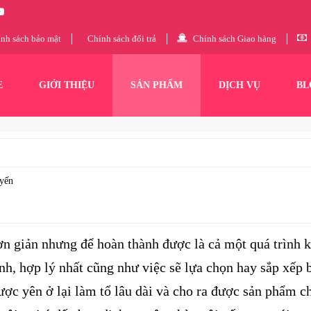
nh sách bảo mật
Chính sách đổi trả
Chính sách Giao hàng
E
GIỚI THIỆU
SẢN PHẨM
DỊCH VỤ
BL
 yến
n giản nhưng để hoàn thành được là cả một quá trình k
h, hợp lý nhất cũng như việc sẽ lựa chọn hay sắp xếp bà
ược yên ở lại làm tổ lâu dài và cho ra được sản phẩm c