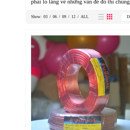
phải lo lắng về những vấn đề đó thì chúng
Show:
03
/
06
/
09
/
12
/
ALL