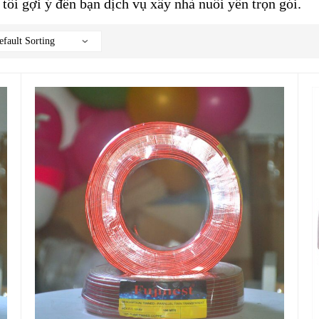
 tôi gợi ý đến bạn dịch vụ xây nhà nuôi yến trọn gói.