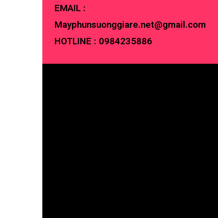
EMAIL :
Mayphunsuonggiare.net@gmail.com
HOTLINE :
0984235886