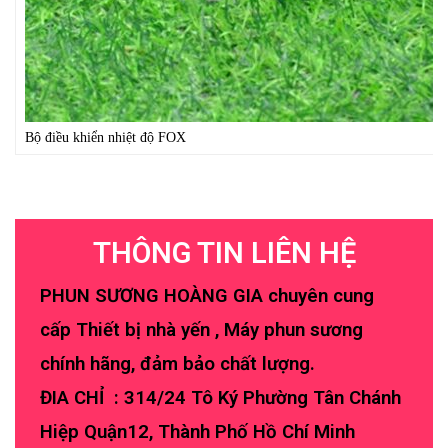
Bộ điều khiển nhiệt độ FOX
THÔNG TIN LIÊN HỆ
PHUN SƯƠNG HOÀNG GIA chuyên cung
cấp Thiết bị nhà yến , Máy phun sương
chính hãng, đảm bảo chất lượng.
ĐIA CHỈ : 314/24 Tô Ký Phường Tân Chánh
Hiệp Quận12, Thành Phố Hồ Chí Minh