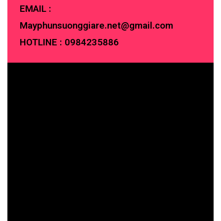
EMAIL :
Mayphunsuonggiare.net@gmail.com
HOTLINE :
0984235886