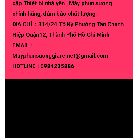
cấp Thiết bị nhà yến , Máy phun sương
chính hãng, đảm bảo chất lượng.
ĐIA CHỈ : 314/24 Tô Ký Phường Tân Chánh
Hiệp Quận12, Thành Phố Hồ Chí Minh
EMAIL :
Mayphunsuonggiare.net@gmail.com
HOTLINE :
0984235886