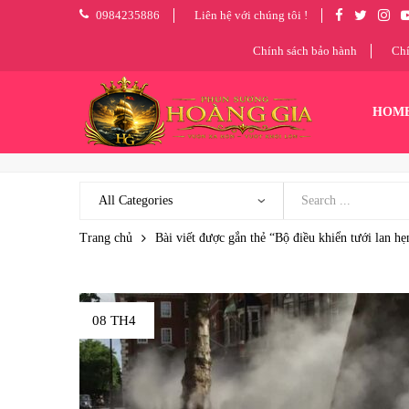
0984235886
Liên hệ với chúng tôi !
Chính sách bảo hành
Chí
HOM
Trang chủ
Bài viết được gắn thẻ “Bộ điều khiển tưới lan hẹ
08 TH4