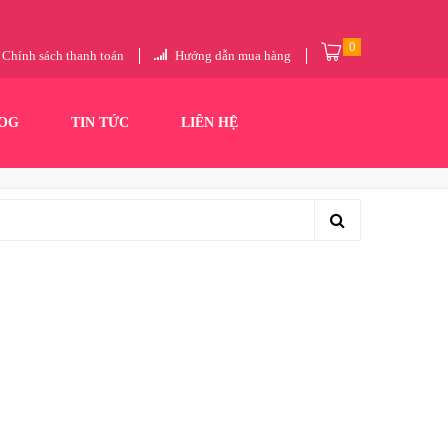
0
Chính sách thanh toán
Hướng dẫn mua hàng
OG
TIN TỨC
LIÊN HỆ