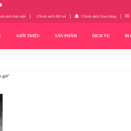
nh sách bảo mật
Chính sách đổi trả
Chính sách Giao hàng
E
GIỚI THIỆU
SẢN PHẨM
DỊCH VỤ
BL
n giờ”