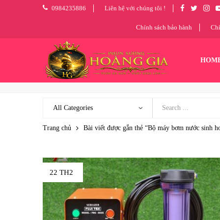
0984235886
Liên hệ với chúng tôi !
Chính sách bảo hành
Chí
HOM
Trang chủ
Bài viết được gắn thẻ “Bộ máy bơm nước sinh h
22 TH2