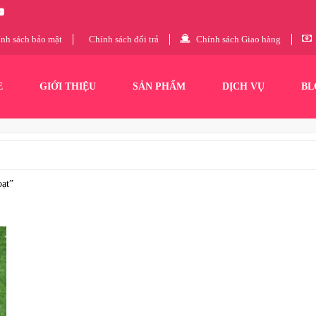
nh sách bảo mật
Chính sách đổi trả
Chính sách Giao hàng
E
GIỚI THIỆU
SẢN PHẨM
DỊCH VỤ
BL
oạt”