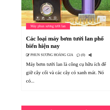
Máy phun sương tưới lan
Các loại máy bơm tưới lan phổ
biến hiện nay
PHUN SƯƠNG HOÀNG GIA
(0)
Máy bơm tưới lan là công cụ hữu ích để
giữ cây cối và các cây cỏ xanh mát. Nó
có...