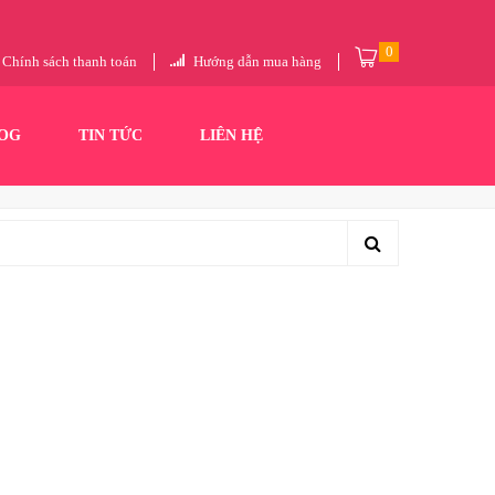
0
Chính sách thanh toán
Hướng dẫn mua hàng
OG
TIN TỨC
LIÊN HỆ