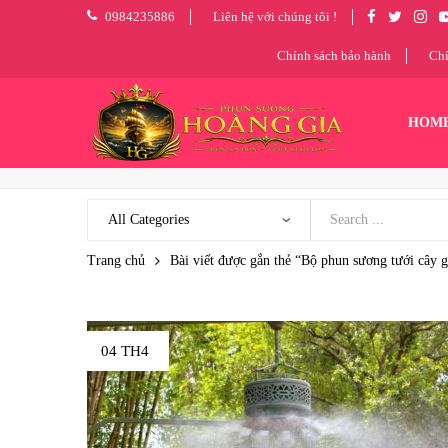
0984235886
Liên hệ với chúng tôi !
Chính sách bảo hành
Chí
HOM
Trang chủ
Bài viết được gắn thẻ “Bộ phun sương tưới cây g
04 TH4