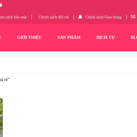
nh sách bảo mật
Chính sách đổi trả
Chính sách Giao hàng
E
GIỚI THIỆU
SẢN PHẨM
DỊCH VỤ
BL
iá rẻ”