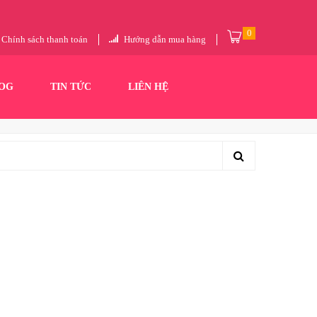
0
Chính sách thanh toán
Hướng dẫn mua hàng
OG
TIN TỨC
LIÊN HỆ