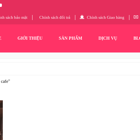
nh sách bảo mật
Chính sách đổi trả
Chính sách Giao hàng
E
GIỚI THIỆU
SẢN PHẨM
DỊCH VỤ
BL
 cafe”