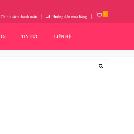
0
Chính sách thanh toán
Hướng dẫn mua hàng
OG
TIN TỨC
LIÊN HỆ