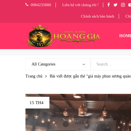
0984235886
Liên hệ với chúng tôi !
Chính sách bảo hành
Chí
HOM
Trang chủ
Bài viết được gắn thẻ “giá máy phun sương quán
15 TH4