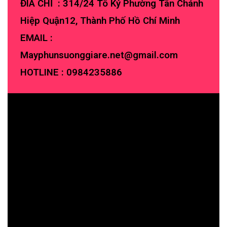
ĐIA CHỈ : 314/24 Tô Ký Phường Tân Chánh
Hiệp Quận12, Thành Phố Hồ Chí Minh
EMAIL :
Mayphunsuonggiare.net@gmail.com
HOTLINE :
0984235886