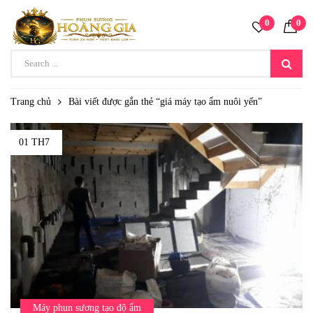
0
0
Trang chủ
Bài viết được gắn thẻ “giá máy tạo ẩm nuôi yến”
01 TH7
Máy phun sương tạo độ ẩm