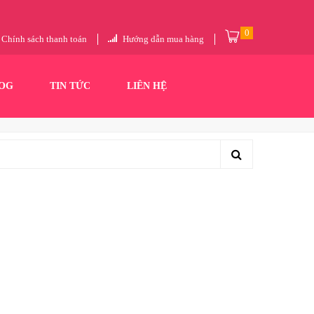
0
Chính sách thanh toán
Hướng dẫn mua hàng
OG
TIN TỨC
LIÊN HỆ