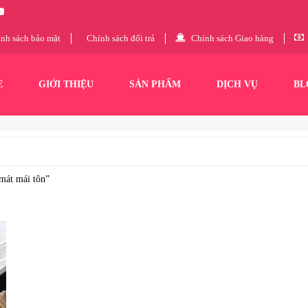
nh sách bảo mật
Chính sách đổi trả
Chính sách Giao hàng
E
GIỚI THIỆU
SẢN PHẨM
DỊCH VỤ
BL
mát mái tôn”