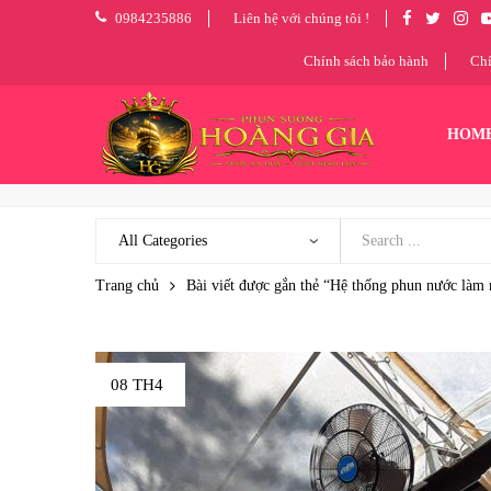
0984235886
Liên hệ với chúng tôi !
Chính sách bảo hành
Chí
HOM
Trang chủ
Bài viết được gắn thẻ “Hệ thống phun nước làm 
08 TH4