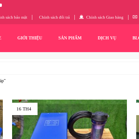
nh sách bảo mật
Chính sách đổi trả
Chính sách Giao hàng
E
GIỚI THIỆU
SẢN PHẨM
DỊCH VỤ
BL
 áp”
16 TH4