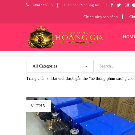
0984235886
Liên hệ với chúng tôi !
Chính sách bảo hành
Chí
HOM
Trang chủ
Bài viết được gắn thẻ “hệ thống phun sương cao
31 TH5