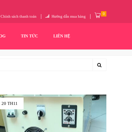
0
Chính sách thanh toán
Hướng dẫn mua hàng
OG
TIN TỨC
LIÊN HỆ
20 TH11