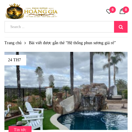
0
0
Trang chủ
Bài viết được gắn thẻ “Hệ thống phun sương giá rẻ”
24 TH7
Tin tức