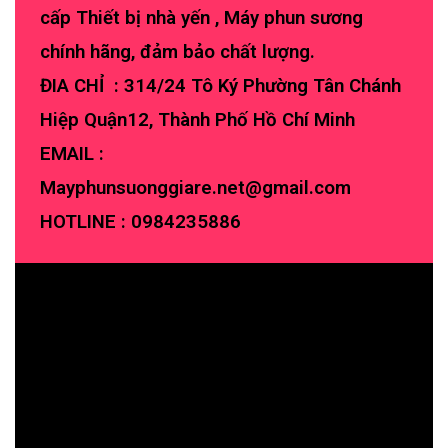
cấp Thiết bị nhà yến , Máy phun sương
chính hãng, đảm bảo chất lượng.
ĐIA CHỈ : 314/24 Tô Ký Phường Tân Chánh
Hiệp Quận12, Thành Phố Hồ Chí Minh
EMAIL :
Mayphunsuonggiare.net@gmail.com
HOTLINE :
0984235886