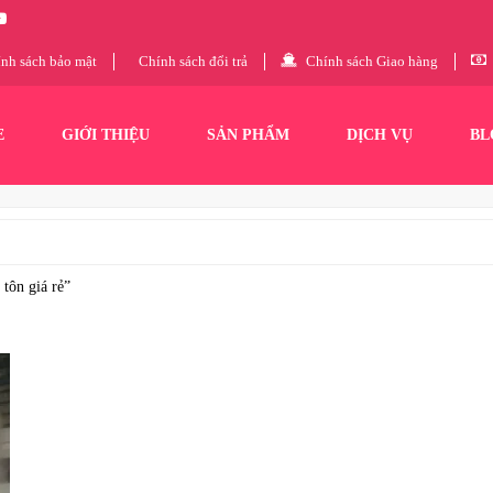
nh sách bảo mật
Chính sách đổi trả
Chính sách Giao hàng
E
GIỚI THIỆU
SẢN PHẨM
DỊCH VỤ
BL
tôn giá rẻ”