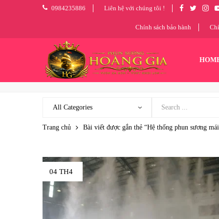
0984235886
Liên hệ với chúng tôi !
Chính sách bảo hành
Chí
HOM
Trang chủ
Bài viết được gắn thẻ “Hệ thống phun sương mái 
04 TH4