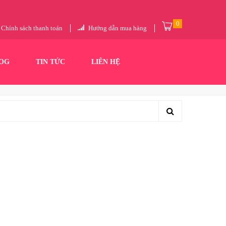
0
Chính sách thanh toán
Hướng dẫn mua hàng
OG
TIN TỨC
LIÊN HỆ