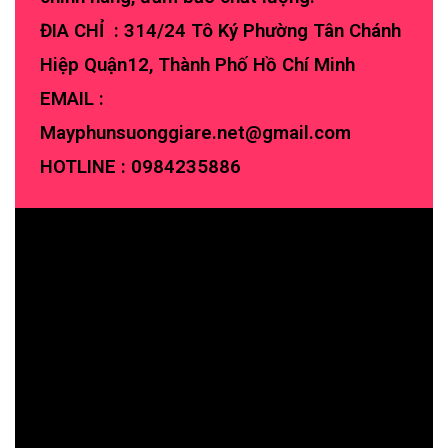
ĐIA CHỈ : 314/24 Tô Ký Phường Tân Chánh
Hiệp Quận12, Thành Phố Hồ Chí Minh
EMAIL :
Mayphunsuonggiare.net@gmail.com
HOTLINE :
0984235886