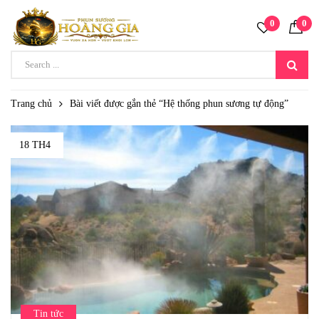
0
0
Trang chủ
Bài viết được gắn thẻ “Hệ thống phun sương tự động”
18 TH4
Tin tức