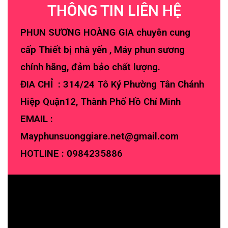
THÔNG TIN LIÊN HỆ
PHUN SƯƠNG HOÀNG GIA chuyên cung
cấp Thiết bị nhà yến , Máy phun sương
chính hãng, đảm bảo chất lượng.
ĐIA CHỈ : 314/24 Tô Ký Phường Tân Chánh
Hiệp Quận12, Thành Phố Hồ Chí Minh
EMAIL :
Mayphunsuonggiare.net@gmail.com
HOTLINE :
0984235886