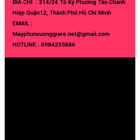
ĐIA CHỈ : 314/24 Tô Ký Phường Tân Chánh
Hiệp Quận12, Thành Phố Hồ Chí Minh
EMAIL :
Mayphunsuonggiare.net@gmail.com
HOTLINE :
0984235886