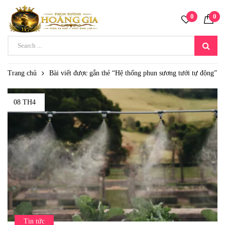
0
0
Trang chủ
Bài viết được gắn thẻ “Hệ thống phun sương tưới tự động”
08 TH4
Tin tức