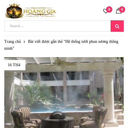
0
0
Trang chủ
Bài viết được gắn thẻ “Hệ thống tưới phun sương thông
minh”
16 TH4