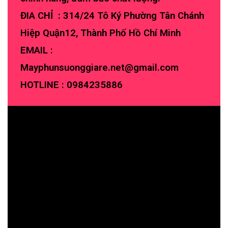
ĐIA CHỈ : 314/24 Tô Ký Phường Tân Chánh
Hiệp Quận12, Thành Phố Hồ Chí Minh
EMAIL :
Mayphunsuonggiare.net@gmail.com
HOTLINE :
0984235886