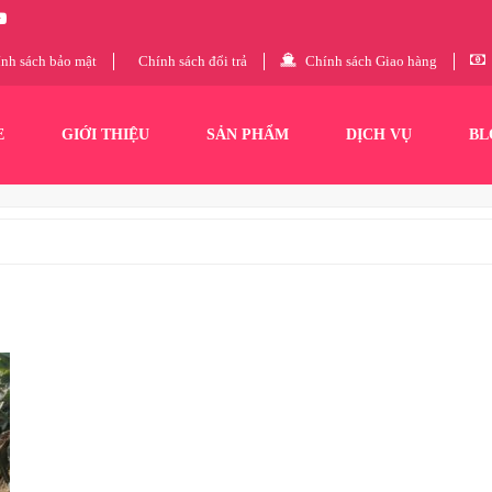
nh sách bảo mật
Chính sách đổi trả
Chính sách Giao hàng
E
GIỚI THIỆU
SẢN PHẨM
DỊCH VỤ
BL