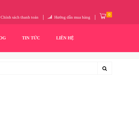
0
Chính sách thanh toán
Hướng dẫn mua hàng
OG
TIN TỨC
LIÊN HỆ