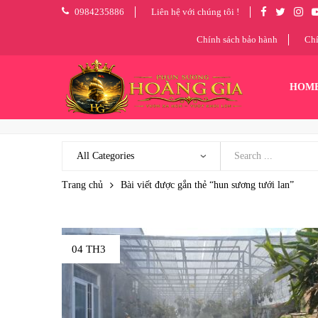
0984235886
Liên hệ với chúng tôi !
Chính sách bảo hành
Chí
HOM
Trang chủ
Bài viết được gắn thẻ “hun sương tưới lan”
04 TH3