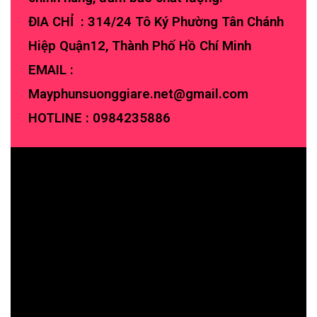
ĐIA CHỈ : 314/24 Tô Ký Phường Tân Chánh
Hiệp Quận12, Thành Phố Hồ Chí Minh
EMAIL :
Mayphunsuonggiare.net@gmail.com
HOTLINE :
0984235886