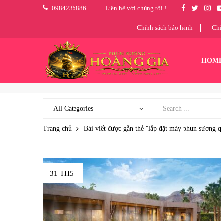
0984235886
Liên hệ với chúng tôi !
Chính sách bảo hành
Chí
HOM
Trang chủ
Bài viết được gắn thẻ “lắp đặt máy phun sương q
31 TH5