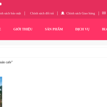
nh sách bảo mật
Chính sách đổi trả
Chính sách Giao hàng
E
GIỚI THIỆU
SẢN PHẨM
DỊCH VỤ
BL
uán cafe”