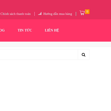
0
Chính sách thanh toán
Hướng dẫn mua hàng
OG
TIN TỨC
LIÊN HỆ