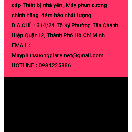
cấp Thiết bị nhà yến , Máy phun sương
chính hãng, đảm bảo chất lượng.
ĐIA CHỈ : 314/24 Tô Ký Phường Tân Chánh
Hiệp Quận12, Thành Phố Hồ Chí Minh
EMAIL :
Mayphunsuonggiare.net@gmail.com
HOTLINE :
0984235886