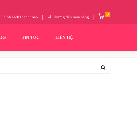
0
Chính sách thanh toán
Hướng dẫn mua hàng
OG
TIN TỨC
LIÊN HỆ