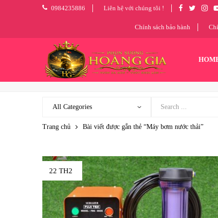
0984235886
Liên hệ với chúng tôi !
Chính sách bảo hành
Chí
HOM
Trang chủ
Bài viết được gắn thẻ “Máy bơm nước thải”
22 TH2