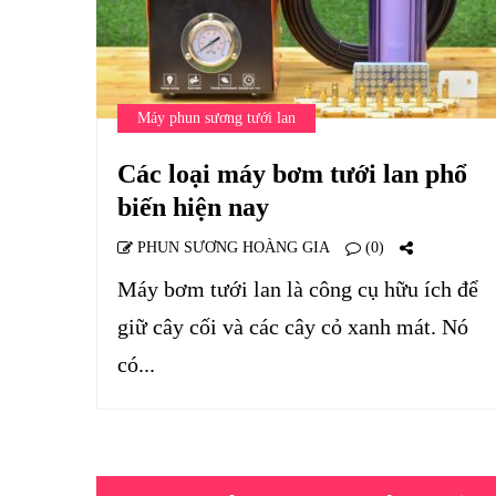
Máy phun sương tưới lan
Các loại máy bơm tưới lan phổ
biến hiện nay
PHUN SƯƠNG HOÀNG GIA
(0)
Máy bơm tưới lan là công cụ hữu ích để
giữ cây cối và các cây cỏ xanh mát. Nó
có...