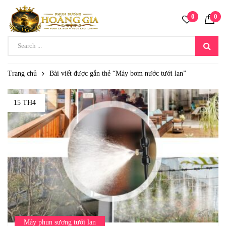
0
0
Trang chủ
Bài viết được gắn thẻ “Máy bơm nước tưới lan”
15 TH4
Máy phun sương tưới lan