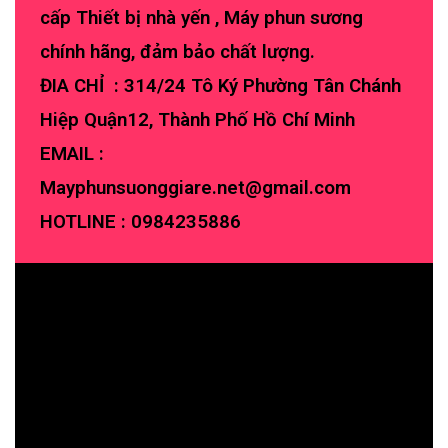
cấp Thiết bị nhà yến , Máy phun sương
chính hãng, đảm bảo chất lượng.
ĐIA CHỈ : 314/24 Tô Ký Phường Tân Chánh
Hiệp Quận12, Thành Phố Hồ Chí Minh
EMAIL :
Mayphunsuonggiare.net@gmail.com
HOTLINE :
0984235886