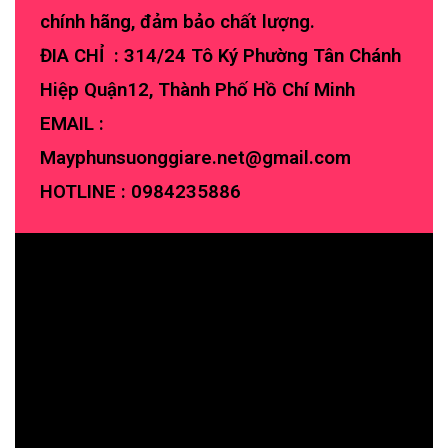
chính hãng, đảm bảo chất lượng.
ĐIA CHỈ : 314/24 Tô Ký Phường Tân Chánh
Hiệp Quận12, Thành Phố Hồ Chí Minh
EMAIL :
Mayphunsuonggiare.net@gmail.com
HOTLINE :
0984235886