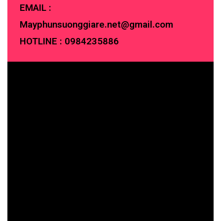
EMAIL :
Mayphunsuonggiare.net@gmail.com
HOTLINE :
0984235886