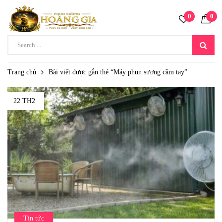
0
0
Trang chủ
Bài viết được gắn thẻ “Máy phun sương cầm tay”
22 TH2
Tin tức