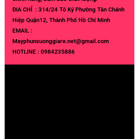
ĐIA CHỈ : 314/24 Tô Ký Phường Tân Chánh
Hiệp Quận12, Thành Phố Hồ Chí Minh
EMAIL :
Mayphunsuonggiare.net@gmail.com
HOTLINE :
0984235886