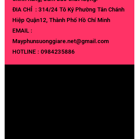
ĐIA CHỈ : 314/24 Tô Ký Phường Tân Chánh
Hiệp Quận12, Thành Phố Hồ Chí Minh
EMAIL :
Mayphunsuonggiare.net@gmail.com
HOTLINE :
0984235886