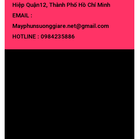
Hiệp Quận12, Thành Phố Hồ Chí Minh
EMAIL :
Mayphunsuonggiare.net@gmail.com
HOTLINE :
0984235886