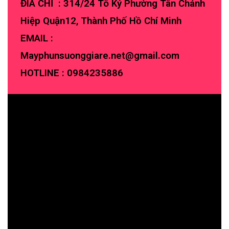
ĐIA CHỈ : 314/24 Tô Ký Phường Tân Chánh
Hiệp Quận12, Thành Phố Hồ Chí Minh
EMAIL :
Mayphunsuonggiare.net@gmail.com
HOTLINE :
0984235886