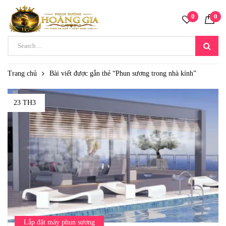
0
0
Trang chủ
Bài viết được gắn thẻ “Phun sương trong nhà kính”
23 TH3
Lắp đặt máy phun sương