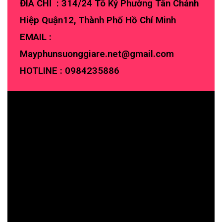
ĐIA CHỈ : 314/24 Tô Ký Phường Tân Chánh
Hiệp Quận12, Thành Phố Hồ Chí Minh
EMAIL :
Mayphunsuonggiare.net@gmail.com
HOTLINE :
0984235886