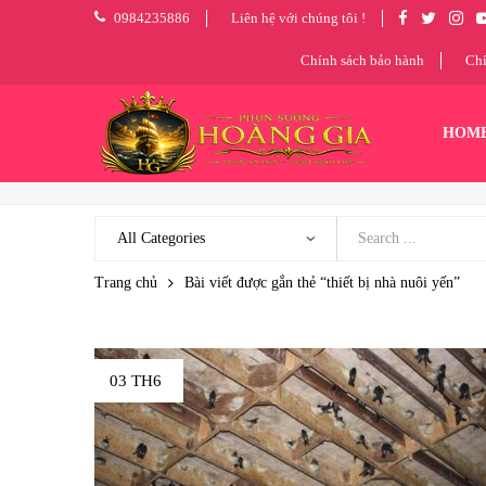
0984235886
Liên hệ với chúng tôi !
Chính sách bảo hành
Chí
HOM
Trang chủ
Bài viết được gắn thẻ “thiết bị nhà nuôi yến”
03 TH6