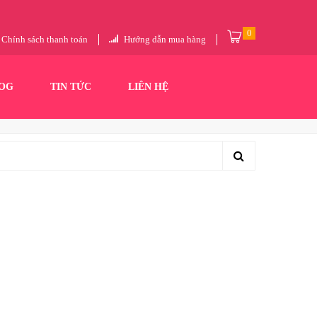
0
Chính sách thanh toán
Hướng dẫn mua hàng
OG
TIN TỨC
LIÊN HỆ