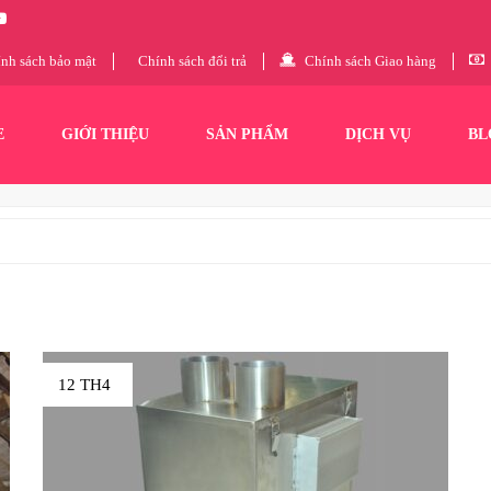
nh sách bảo mật
Chính sách đổi trả
Chính sách Giao hàng
E
GIỚI THIỆU
SẢN PHẨM
DỊCH VỤ
BL
12 TH4