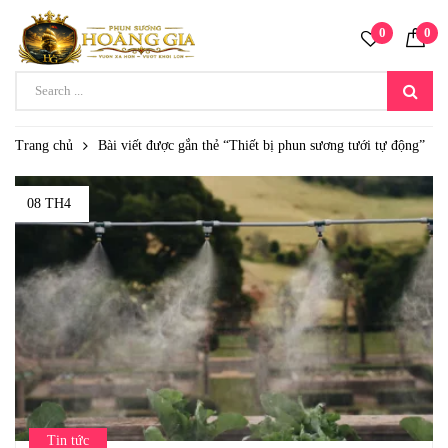
0
0
Trang chủ
Bài viết được gắn thẻ “Thiết bị phun sương tưới tự động”
08 TH4
Tin tức