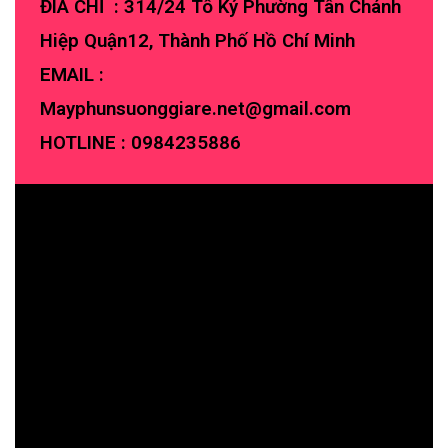
ĐIA CHỈ : 314/24 Tô Ký Phường Tân Chánh
Hiệp Quận12, Thành Phố Hồ Chí Minh
EMAIL :
Mayphunsuonggiare.net@gmail.com
HOTLINE :
0984235886