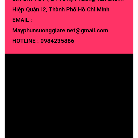
Hiệp Quận12, Thành Phố Hồ Chí Minh
EMAIL :
Mayphunsuonggiare.net@gmail.com
HOTLINE :
0984235886