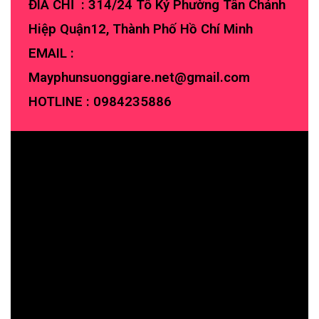
ĐIA CHỈ : 314/24 Tô Ký Phường Tân Chánh
Hiệp Quận12, Thành Phố Hồ Chí Minh
EMAIL :
Mayphunsuonggiare.net@gmail.com
HOTLINE :
0984235886