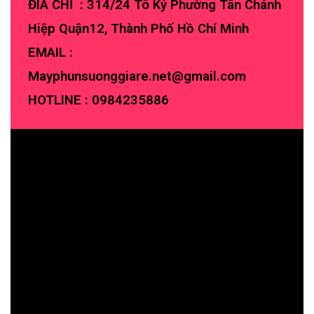
ĐIA CHỈ : 314/24 Tô Ký Phường Tân Chánh
Hiệp Quận12, Thành Phố Hồ Chí Minh
EMAIL :
Mayphunsuonggiare.net@gmail.com
HOTLINE :
0984235886