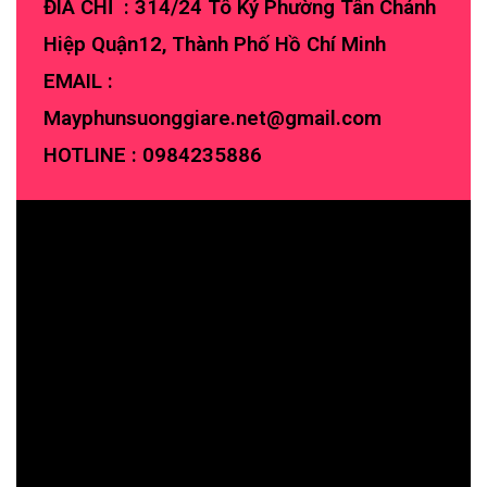
ĐIA CHỈ : 314/24 Tô Ký Phường Tân Chánh
Hiệp Quận12, Thành Phố Hồ Chí Minh
EMAIL :
Mayphunsuonggiare.net@gmail.com
HOTLINE :
0984235886