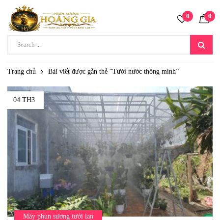
0
0
Trang chủ
Bài viết được gắn thẻ “Tưới nước thông minh”
04 TH3
Máy phun sương tưới lan