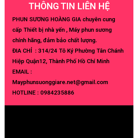
THÔNG TIN LIÊN HỆ
PHUN SƯƠNG HOÀNG GIA chuyên cung
cấp Thiết bị nhà yến , Máy phun sương
chính hãng, đảm bảo chất lượng.
ĐIA CHỈ : 314/24 Tô Ký Phường Tân Chánh
Hiệp Quận12, Thành Phố Hồ Chí Minh
EMAIL :
Mayphunsuonggiare.net@gmail.com
HOTLINE :
0984235886