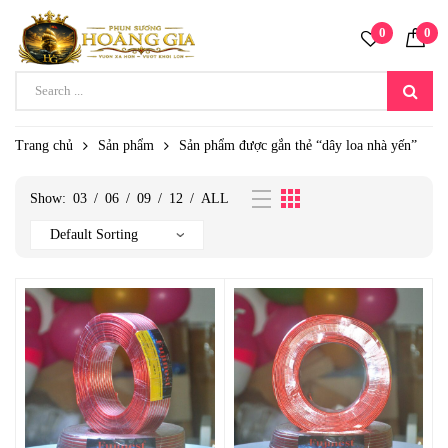
0
0
Trang chủ
Sản phẩm
Sản phẩm được gắn thẻ “dây loa nhà yến”
Show:
03
/
06
/
09
/
12
/
ALL