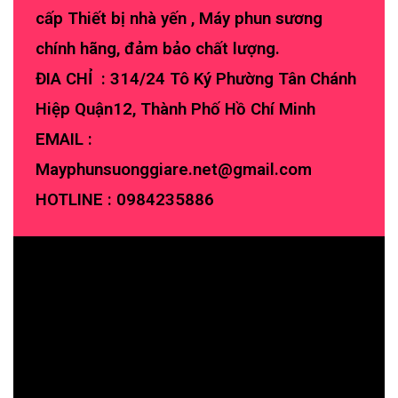
cấp Thiết bị nhà yến , Máy phun sương
chính hãng, đảm bảo chất lượng.
ĐIA CHỈ : 314/24 Tô Ký Phường Tân Chánh
Hiệp Quận12, Thành Phố Hồ Chí Minh
EMAIL :
Mayphunsuonggiare.net@gmail.com
HOTLINE :
0984235886