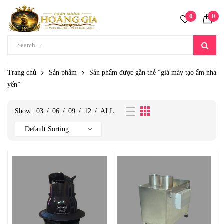
0
0
Trang chủ
Sản phẩm
Sản phẩm được gắn thẻ “giá máy tạo ẩm nhà
yến”
Show:
03
/
06
/
09
/
12
/
ALL