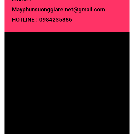
Mayphunsuonggiare.net@gmail.com
HOTLINE :
0984235886