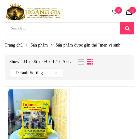
0
0
Trang chủ
Sản phẩm
Sản phẩm được gắn thẻ “men vi sinh”
Show:
03
/
06
/
09
/
12
/
ALL