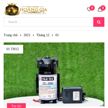
0
0
Trang chủ
2021
Tháng 12
01
01 TH12
Tin tức