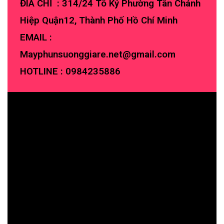
ĐIA CHỈ : 314/24 Tô Ký Phường Tân Chánh
Hiệp Quận12, Thành Phố Hồ Chí Minh
EMAIL :
Mayphunsuonggiare.net@gmail.com
HOTLINE :
0984235886