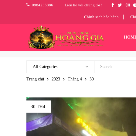
0984235886
Liên hệ với chúng tôi !
Chính sách bảo hành
Chí
HOM
Trang chủ
2023
Tháng 4
30
30 TH4