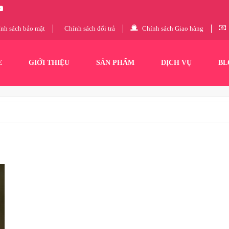
nh sách bảo mật
Chính sách đổi trả
Chính sách Giao hàng
E
GIỚI THIỆU
SẢN PHẨM
DỊCH VỤ
BL