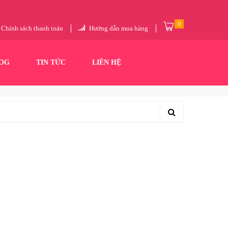
0
Chính sách thanh toán
Hướng dẫn mua hàng
OG
TIN TỨC
LIÊN HỆ