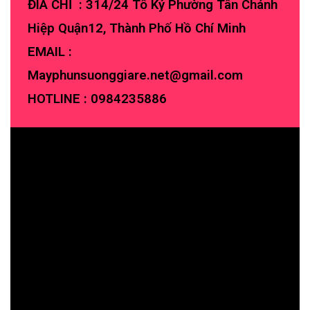
ĐIA CHỈ : 314/24 Tô Ký Phường Tân Chánh
Hiệp Quận12, Thành Phố Hồ Chí Minh
EMAIL :
Mayphunsuonggiare.net@gmail.com
HOTLINE :
0984235886