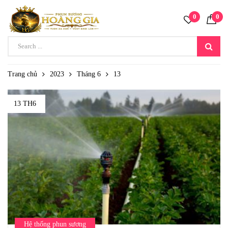
0
0
Trang chủ
2023
Tháng 6
13
13 TH6
Hệ thống phun sương