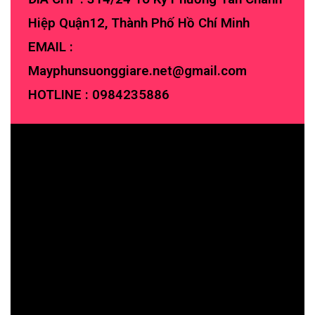
Hiệp Quận12, Thành Phố Hồ Chí Minh
EMAIL :
Mayphunsuonggiare.net@gmail.com
HOTLINE :
0984235886