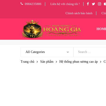
0984235886
Liên hệ với chúng tôi !
Chính sách bảo hành
Chí
HOM
Trang chủ
Sản phẩm
Hệ thống phun sương cao áp
C