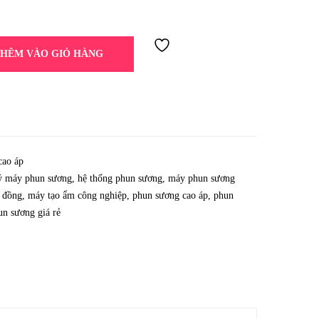
THÊM VÀO GIỎ HÀNG
cao áp
ý máy phun sương
,
hệ thống phun sương
,
máy phun sương
 đồng
,
máy tạo ẩm công nghiệp
,
phun sương cao áp
,
phun
n sương giá rẻ