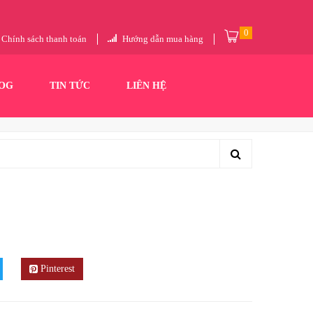
0
Chính sách thanh toán
Hướng dẫn mua hàng
OG
TIN TỨC
LIÊN HỆ
Pinterest