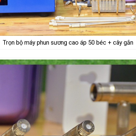
Trọn bộ máy phun sương cao áp 50 béc + cây gắn