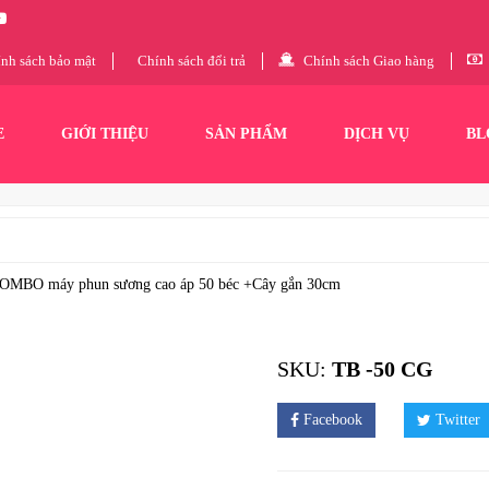
nh sách bảo mật
Chính sách đổi trả
Chính sách Giao hàng
E
GIỚI THIỆU
SẢN PHẨM
DỊCH VỤ
BL
OMBO máy phun sương cao áp 50 béc +Cây gắn 30cm
SKU:
TB -50 CG
Facebook
Twitter