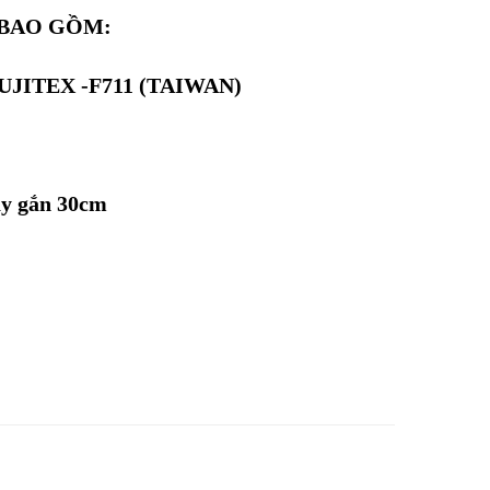
 BAO GỒM:
FUJITEX -F711 (TAIWAN)
ây gắn 30cm