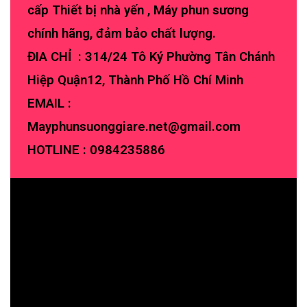
cấp Thiết bị nhà yến , Máy phun sương
chính hãng, đảm bảo chất lượng.
ĐIA CHỈ : 314/24 Tô Ký Phường Tân Chánh
Hiệp Quận12, Thành Phố Hồ Chí Minh
EMAIL :
Mayphunsuonggiare.net@gmail.com
HOTLINE :
0984235886