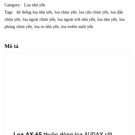
Category:
Loa nhà yến
Tags:
hệ thống loa nhà yến
,
loa chim yến
,
loa cửa chim yến
,
loa dẫn
chim yến
,
loa ngoài chim yến
,
loa ngoài trời nhà yến
,
loa nhà yến
,
loa
phóng chim yến
,
loa ru nhà yến
,
loa treble nuôi yến
Mô tả
Loa AX-65
thuộc dòng loa AUDAX rất