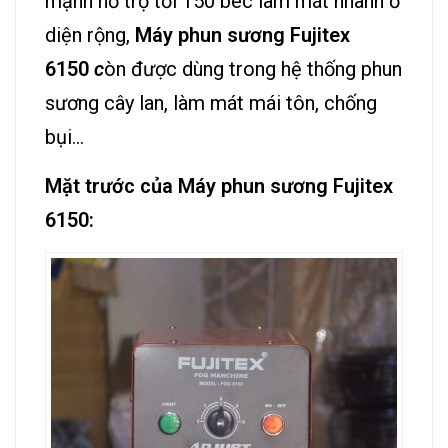
mạnh hỗ trợ tới 150 béc làm mát nhanh ở
diện rộng,
Máy phun sương Fujitex
6150
c
òn được dùng trong hệ thống phun
sương cây lan, làm mát mái tôn, chống
bụi…
Mặt trước của Máy phun sương Fujitex
6150: