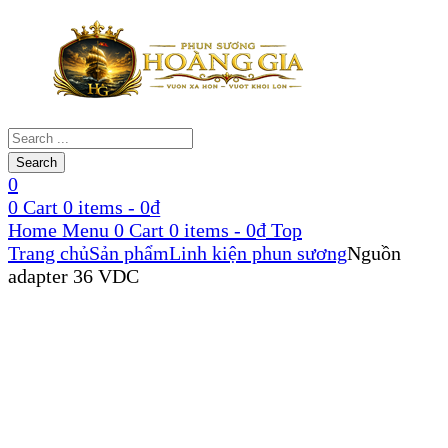
Products
search
Search
0
0
Cart
0
items -
0
₫
Home
Menu
0
Cart
0
items -
0
₫
Top
Trang chủ
Sản phẩm
Linh kiện phun sương
Nguồn
adapter 36 VDC