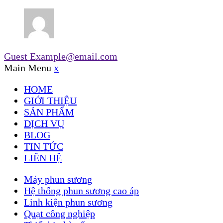
Guest
Example@email.com
Main Menu
x
HOME
GIỚI THIỆU
SẢN PHẨM
DỊCH VỤ
BLOG
TIN TỨC
LIÊN HỆ
Máy phun sương
Hệ thống phun sương cao áp
Linh kiện phun sương
Quạt công nghiệp