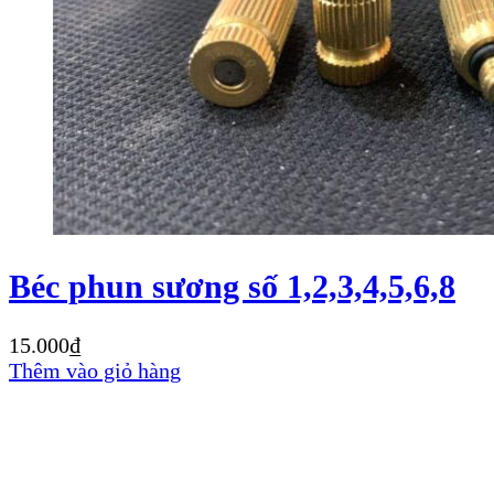
Béc phun sương số 1,2,3,4,5,6,8
15.000
₫
Thêm vào giỏ hàng