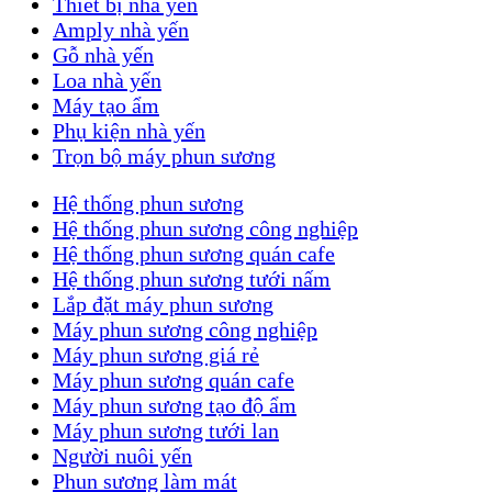
Thiết bị nhà yến
Amply nhà yến
Gỗ nhà yến
Loa nhà yến
Máy tạo ẩm
Phụ kiện nhà yến
Trọn bộ máy phun sương
Hệ thống phun sương
Hệ thống phun sương công nghiệp
Hệ thống phun sương quán cafe
Hệ thống phun sương tưới nấm
Lắp đặt máy phun sương
Máy phun sương công nghiệp
Máy phun sương giá rẻ
Máy phun sương quán cafe
Máy phun sương tạo độ ẩm
Máy phun sương tưới lan
Người nuôi yến
Phun sương làm mát