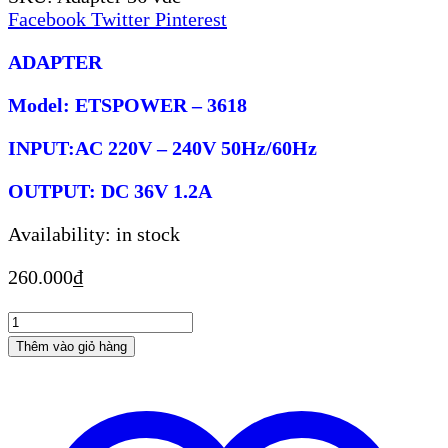
Facebook
Twitter
Pinterest
ADAPTER
Model: ETSPOWER – 3618
INPUT:AC 220V – 240V 50Hz/60Hz
OUTPUT: DC 36V 1.2A
Availability:
in stock
260.000
₫
Nguồn
adapter
Thêm vào giỏ hàng
36
VDC
số
lượng