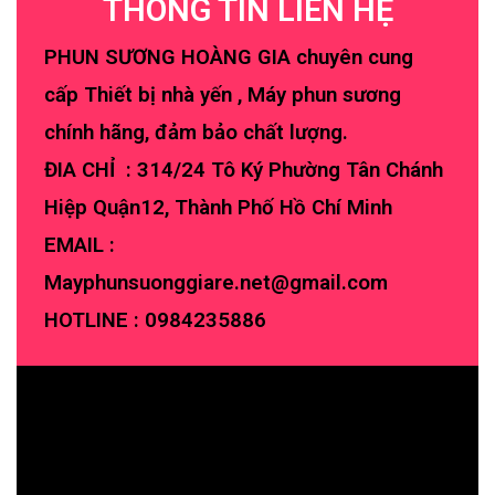
THÔNG TIN LIÊN HỆ
PHUN SƯƠNG HOÀNG GIA chuyên cung
cấp Thiết bị nhà yến , Máy phun sương
chính hãng, đảm bảo chất lượng.
ĐIA CHỈ : 314/24 Tô Ký Phường Tân Chánh
Hiệp Quận12, Thành Phố Hồ Chí Minh
EMAIL :
Mayphunsuonggiare.net@gmail.com
HOTLINE :
0984235886