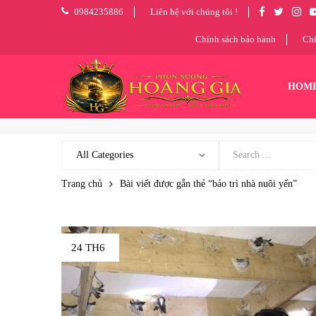
0984235886
Liên hệ với chúng tôi !
Chính sách bảo hành
Chí
HOM
Trang chủ
Bài viết được gắn thẻ “bảo trì nhà nuôi yến”
24 TH6