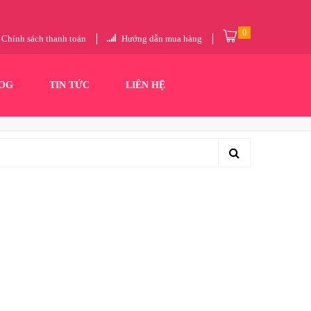
0
Chính sách thanh toán
Hướng dẫn mua hàng
OG
TIN TỨC
LIÊN HỆ