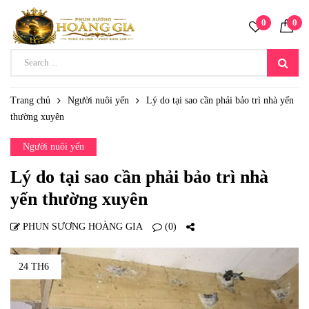
0
0
Trang chủ
Người nuôi yến
Lý do tại sao cần phải bảo trì nhà yến
thường xuyên
Người nuôi yến
Lý do tại sao cần phải bảo trì nhà
yến thường xuyên
PHUN SƯƠNG HOÀNG GIA
(0)
24 TH6