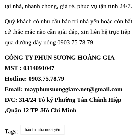
tại nhà, nhanh chóng, giá rẻ, phục vụ tận tình 24/7.
Quý khách có nhu cầu bảo trì nhà yến hoặc còn bất
cứ thắc mắc nào cần giải đáp, xin liên hệ trực tiếp
qua đường dây nóng 0903 75 78 79.
CÔNG TY PHUN SƯƠNG HOÀNG GIA
MST : 0314091047
Hotline: 0903.75.78.79
Email: mayphunsuonggiare.net@gmail.com
Đ/C: 314/24 Tô ký Phường Tân Chánh Hiệp
,Quận 12 TP .Hồ Chí Minh
bảo trì nhà nuôi yến
Tags: