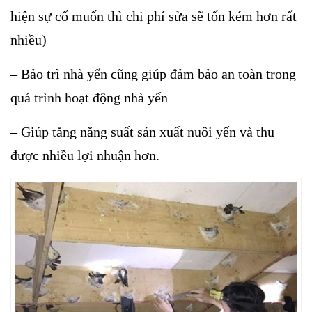
hiện sự cố muốn thì chi phí sửa sẽ tốn kém hơn rất
nhiều)
– Bảo trì nhà yến cũng giúp đảm bảo an toàn trong
quá trình hoạt động nhà yến
– Giúp tăng năng suất sản xuất nuôi yến và thu
được nhiều lợi nhuận hơn.