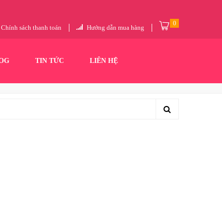
0
Chính sách thanh toán
Hướng dẫn mua hàng
OG
TIN TỨC
LIÊN HỆ