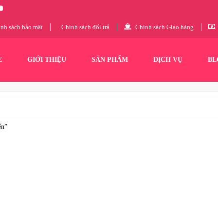
nh sách bảo mật
Chính sách đổi trả
Chính sách Giao hàng
E
GIỚI THIỆU
SẢN PHẨM
DỊCH VỤ
BL
ến”