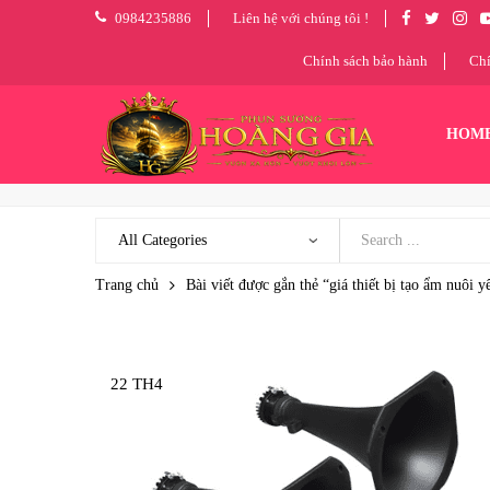
0984235886
Liên hệ với chúng tôi !
Chính sách bảo hành
Chí
HOM
Trang chủ
Bài viết được gắn thẻ “giá thiết bị tạo ẩm nuôi y
22 TH4